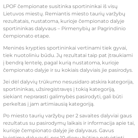
LPOF čempionate susitinka sportininkai iš visų
Lietuvos miestų. Remiantis miesto taurių varžybų
rezultatais, nustatoma, kurioje čempionato dalyje
sportininkas dalyvaus – Pirmenybių ar Pagrindinio
čempionato etape.
Meninės krypties sportininkai vertinami tiek gyvai,
tiek nuotoliniu būdu. Jų rezultatai taip pat įtraukiami
į bendrą lentelę, pagal kurią nustatoma, kurioje
čempionato dalyje ir su kokiais dalyviais jie pasirodys.
Jei dėl dalyvių trūkumo nesusidaro atskira kategorija,
sportininkas, užsiregistravęs į tokią kategoriją,
siekiant neprarasti galimybės pasirodyti, gali būti
perkeltas į jam artimiausią kategoriją.
Po miesto taurių varžybų per 2 savaites dalyviai gaus
rezultatus su pasirodymų laikais ir informacija apie tai,
kurioje čempionato dalyje jie dalyvaus. Gavus
kvietimą dalyvauti, per 10 dienų būtina patvirtinti