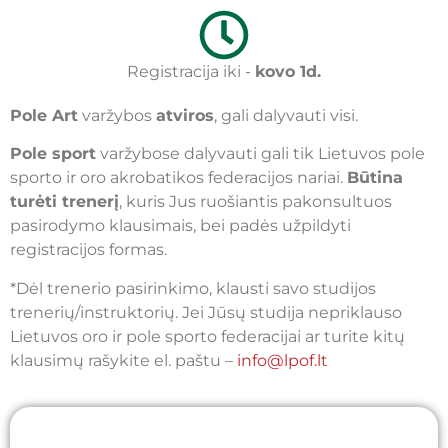
Registracija iki -
kovo 1d.
Pole Art
varžybos
atviros
, gali dalyvauti visi.
Pole sport
varžybose dalyvauti gali tik Lietuvos pole
sporto ir oro akrobatikos federacijos nariai.
Būtina
turėti trenerį
, kuris Jus ruošiantis pakonsultuos
pasirodymo klausimais, bei padės užpildyti
registracijos formas.
*Dėl trenerio pasirinkimo, klausti savo studijos
trenerių/instruktorių. Jei Jūsų studija nepriklauso
Lietuvos oro ir pole sporto federacijai ar turite kitų
klausimų rašykite el. paštu –
info@lpof.lt